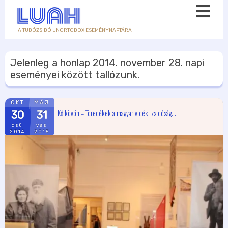
A TUDÓZSIDÓ UNORTODOX ESEMÉNYNAPTÁRA
Jelenleg a honlap
2014. november 28.
napi
eseményei között tallózunk.
OKT
MÁJ
Kő kövön – Töredékek a magyar vidéki zsidóság...
30
31
csü
vas
2014
2015