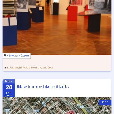
NÉPRAJZI MÚZEUM
KIÁLLÍTÁS
,
NÉPRAJZI MÚZEUM
,
ZSIDÓSÁG
NOV
Halottak tetemeinek helyén nyílik kiállítás
28
pén
2014
15:00