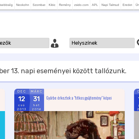
isebbség
Neokohn
Szombat
Kibic
Remény
zsido.com
APL
Napi Talmud
Eredet
Ü
er 13.
napi eseményei között tallózunk.
DEC
MÁRC
Győrbe érkeztek a "titkos gyűjtemény" képei
12
31
csü
hét
2013
2014