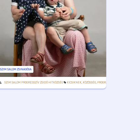
SZIM SALOM ZSINAGÓGA
SZIM SALOM PROGRESSZÍV ZSIDÓ HITKÖZSÉG
KICSIKNEK
,
KÖZÖSSÉG
,
PROGRAM