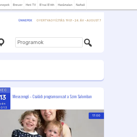
nnepek
Breuer
Heti TV
B'nai B'rith
Határtalan
Naftali
GYERTYAGYÚJTÁS: 19:51 · 24. ÁV · AUGUST 7
ÜNNEPEK
DEC
Mesezengő – Családi programsorozat a Szim Salomban
13
pén
2013
17:00