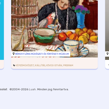
RÓMER FLÓRIS MŰVÉSZETI ÉS TÖRTÉNETI MÚZEUM
KÉPZŐMŰVÉSZET
,
KIÁLLÍTÁS
,
KÖVESI ISTVÁN
,
PROGRAM
solat
©2004-2026
Luah
. Minden jog fenntartva.