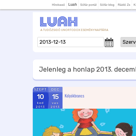
Luah
Hírolvasó
Sófár portál
Sófár blog
Rádió Zs
K
A TUDÓZSIDÓ UNORTODOX ESEMÉNYNAPTÁRA
Jelenleg a honlap
2013. decemb
SZEPT
DEC
Kölyökbrancs
10
15
ked
vas
2013
2013