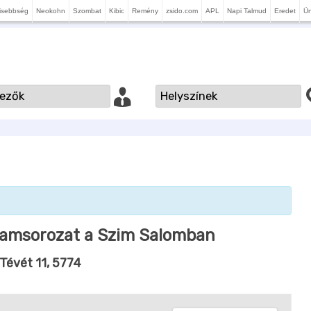
isebbség
Neokohn
Szombat
Kibic
Remény
zsido.com
APL
Napi Talmud
Eredet
Ü
ramsorozat a Szim Salomban
 Tévét 11, 5774