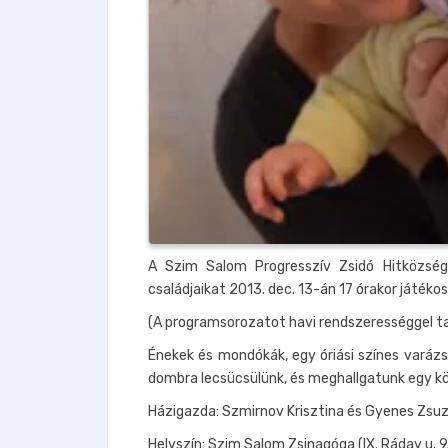
A Szim Salom Progresszív Zsidó Hitközség
családjaikat 2013. dec. 13-án 17 órakor játék
(A programsorozatot havi rendszerességgel ta
Énekek és mondókák, egy óriási színes varázs
dombra lecsücsülünk, és meghallgatunk egy kö
Házigazda: Szmirnov Krisztina és Gyenes Zsu
Helyszín: Szim Salom Zsinagóga (IX. Ráday u. 9