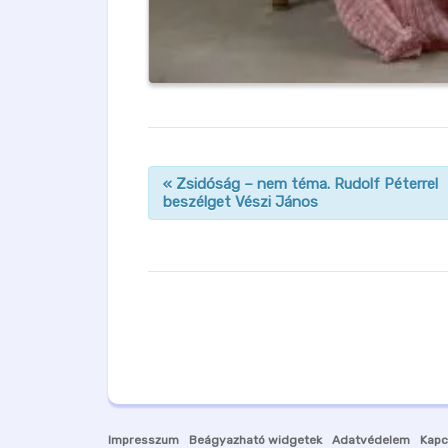
«
Zsidóság – nem téma. Rudolf Péterrel
beszélget Vészi János
n
a
v
i
g
á
c
i
ó
Impresszum
Beágyazható widgetek
Adatvédelem
Kapc