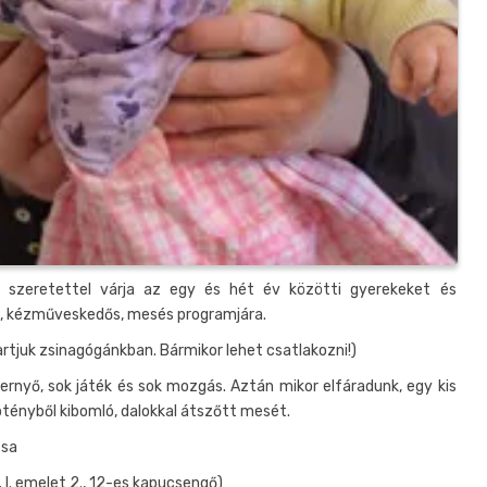
 szeretettel várja az egy és hét év közötti gyerekeket és
os, kézműveskedős, mesés programjára.
rtjuk zsinagógánkban. Bármikor lehet csatlakozni!)
ernyő, sok játék és sok mozgás. Aztán mikor elfáradunk, egy kis
tényből kibomló, dalokkal átszőtt mesét.
zsa
. I. emelet 2., 12-es kapucsengő)