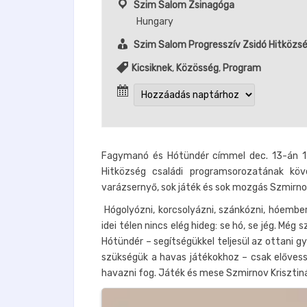
Szim Salom Zsinagóga
Hungary
Szim Salom Progresszív Zsidó Hitközs
Kicsiknek
,
Közösség
,
Program
Fagymanó és Hótündér címmel dec. 13-án 17
Hitközség családi programsorozatának kö
varázsernyő, sok játék és sok mozgás Szmirno
Hógolyózni, korcsolyázni, szánkózni, hóembe
idei télen nincs elég hideg: se hó, se jég. M
Hótündér – segítségükkel teljesül az ottani g
szükségük a havas játékokhoz – csak elővessz
havazni fog. Játék és mese Szmirnov Krisztin