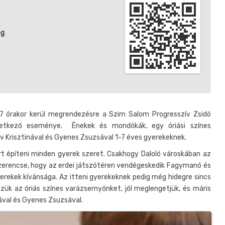
ég
 órakor kerül megrendezésre a Szim Salom Progresszív Zsidó
vetkező eseménye. Énekek és mondókák, egy óriási színes
v Krisztinával és Gyenes Zsuzsával 1-7 éves gyerekeknek.
rt építeni minden gyerek szeret. Csakhogy Daloló városkában az
ég szerencse, hogy az erdei játszótéren vendégeskedik Fagymanó és
yerekek kívánsága. Az itteni gyerekeknek pedig még hidegre sincs
ük az óriás színes varázsernyőnket, jól meglengetjük, és máris
ával és Gyenes Zsuzsával.