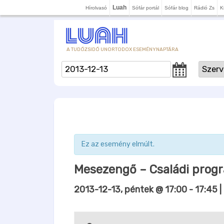
Luah
Hírolvasó
Sófár portál
Sófár blog
Rádió Zs
K
A TUDÓZSIDÓ UNORTODOX ESEMÉNYNAPTÁRA
Ez az esemény elmúlt.
Mesezengő – Családi prog
2013-12-13, péntek @ 17:00
-
17:45
|