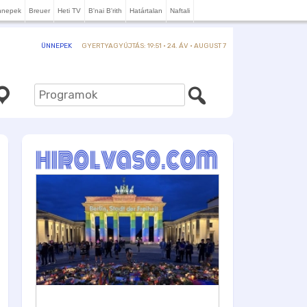
nnepek
Breuer
Heti TV
B'nai B'rith
Határtalan
Naftali
GYERTYAGYÚJTÁS: 19:51 · 24. ÁV · AUGUST 7
ÜNNEPEK