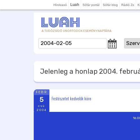
Luah
Hírolvasó
Sófár portál
Sófár blog
Rádió Zs
K
A TUDÓZSIDÓ UNORTODOX ESEMÉNYNAPTÁRA
Jelenleg a honlap
2004. februá
FEBR
Festészetet kedvelők köre
5
csü
2004
16:0