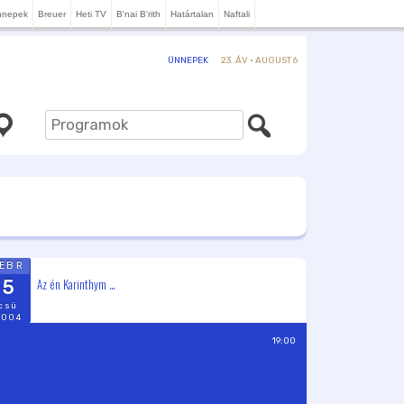
nnepek
Breuer
Heti TV
B'nai B'rith
Határtalan
Naftali
23. ÁV · AUGUST 6
ÜNNEPEK
FEBR
Az én Karinthym …
5
csü
2004
19:00