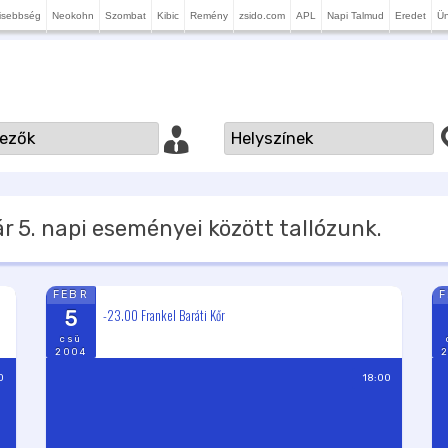
isebbség
Neokohn
Szombat
Kibic
Remény
zsido.com
APL
Napi Talmud
Eredet
Ü
r 5.
napi eseményei között tallózunk.
FEBR
-23.00 Frankel Baráti Kőr
5
csü
2004
0
18:00