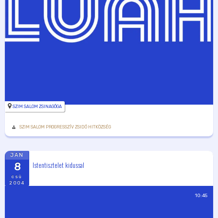
SZIM SALOM ZSINAGÓGA
SZIM SALOM PROGRESSZÍV ZSIDÓ HITKÖZSÉG
JAN
Istentisztelet kidussal
8
csü
2004
10:45