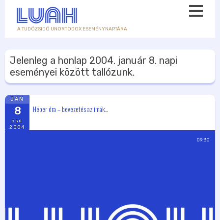
A TUDÓZSIDÓ UNORTODOX ESEMÉNYNAPTÁRA
Jelenleg a honlap
2004. január 8.
napi
eseményei között tallózunk.
JAN
Héber óra – bevezetés az imák…
8
csü
2004
09:30