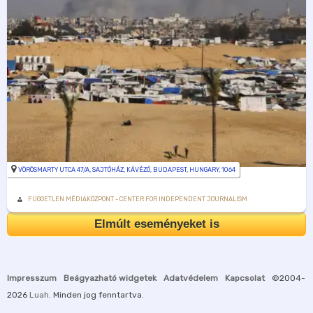
VÖRÖSMARTY UTCA 47/A, SAJTÓHÁZ, KÁVÉZÓ, BUDAPEST, HUNGARY, 1064
FÜGGETLEN MÉDIAKÖZPONT - CENTER FOR INDEPENDENT JOURNALISM
Elmúlt eseményeket is
Impresszum
Beágyazható widgetek
Adatvédelem
Kapcsolat
©2004-
2026
Luah
. Minden jog fenntartva.