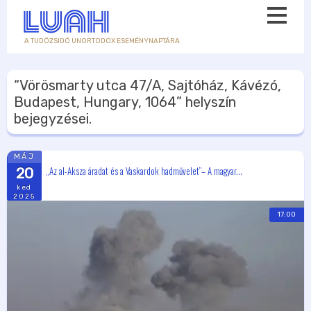
A TUDÓZSIDÓ UNORTODOX ESEMÉNYNAPTÁRA
“Vörösmarty utca 47/A, Sajtóház, Kávézó,
Budapest, Hungary, 1064”
helyszín
bejegyzései.
MÁJ
„Az al-Aksza áradat és a Vaskardok hadművelet”– A magyar...
20
ked
2025
17:00