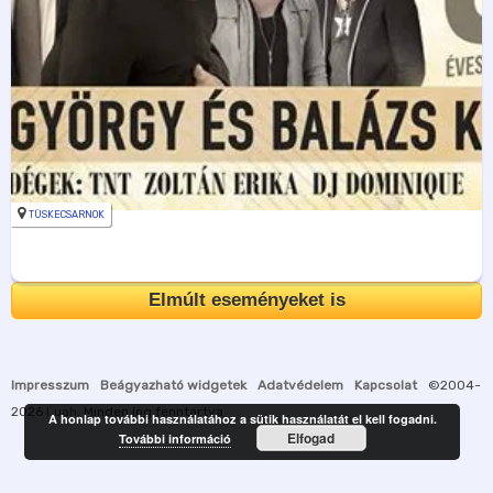
TÜSKECSARNOK
Elmúlt eseményeket is
Impresszum
Beágyazható widgetek
Adatvédelem
Kapcsolat
©2004-
2026
Luah
. Minden jog fenntartva.
A honlap további használatához a sütik használatát el kell fogadni.
Elfogad
További információ