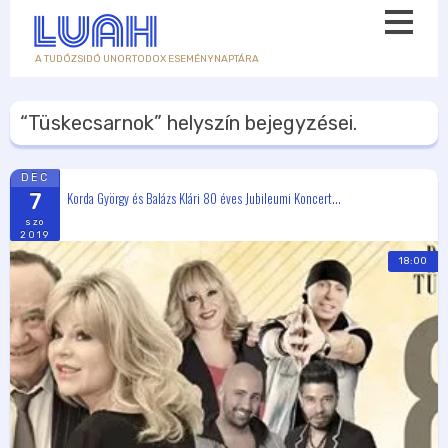
A TUDÓZSIDÓ UNORTODOX ESEMÉNYNAPTÁRA
“Tüskecsarnok”
helyszín bejegyzései.
DEC
Korda György és Balázs Klári 80 éves Jubileumi Koncert...
7
szo
2019
18:00