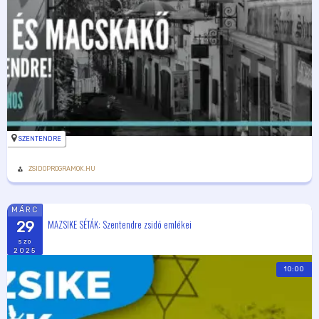
SZENTENDRE
ZSIDOPROGRAMOK.HU
MÁRC
MAZSIKE SÉTÁK: Szentendre zsidó emlékei
29
szo
2025
10:00