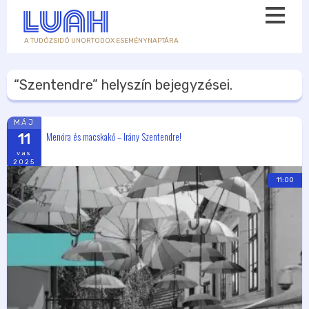
A TUDÓZSIDÓ UNORTODOX ESEMÉNYNAPTÁRA
“Szentendre”
helyszín bejegyzései.
MÁJ
Menóra és macskakő – Irány Szentendre!
11
vas
2025
11:00