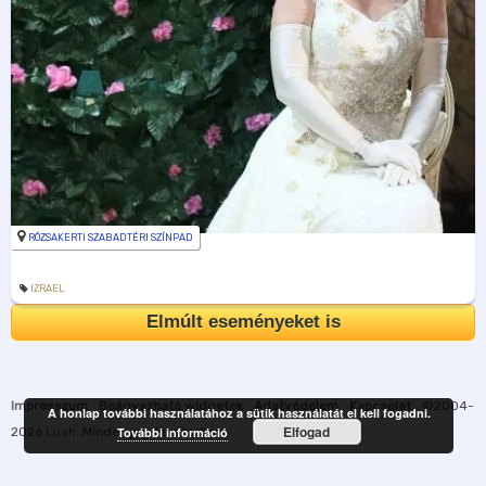
RÓZSAKERTI SZABADTÉRI SZÍNPAD
IZRAEL
Elmúlt eseményeket is
Impresszum
Beágyazható widgetek
Adatvédelem
Kapcsolat
©2004-
A honlap további használatához a sütik használatát el kell fogadni.
Elfogad
2026
Luah
. Minden jog fenntartva.
További információ