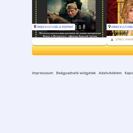
OROSZ KULTURÁLIS KÖZPONT
OROSZ KULTURÁL
IZRAEL MAGY
Impresszum
Beágyazható widgetek
Adatvédelem
Kapc