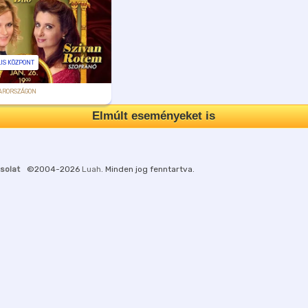
IS KÖZPONT
ARORSZÁGON
Elmúlt eseményeket is
solat
©2004-2026
Luah
. Minden jog fenntartva.