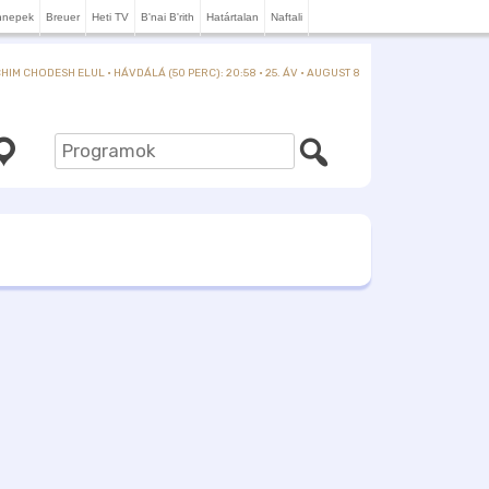
nnepek
Breuer
Heti TV
B'nai B'rith
Határtalan
Naftali
IM CHODESH ELUL · HÁVDÁLÁ (50 PERC): 20:58 · 25. ÁV · AUGUST 8