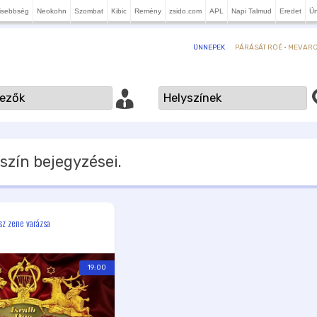
isebbség
Neokohn
Szombat
Kibic
Remény
zsido.com
APL
Napi Talmud
Eredet
Ü
PÁRÁSÁT RÖÉ · MEVARCH
ÜNNEPEK
szín bejegyzései.
sz zene varázsa
19:00