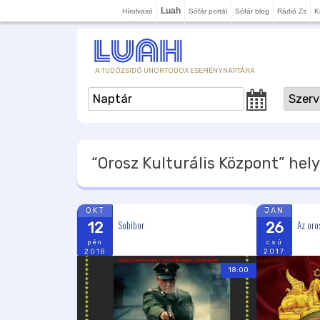
Luah
Hírolvasó
Sófár portál
Sófár blog
Rádió Zs
K
A TUDÓZSIDÓ UNORTODOX ESEMÉNYNAPTÁRA
“Orosz Kulturális Központ”
hely
OKT
JAN
Sobibor
Az oro
12
26
pén
csü
2018
2017
18:00