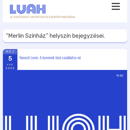
A TUDÓZSIDÓ UNORTODOX ESEMÉNYNAPTÁRA
“Merlin Színház”
helyszín bejegyzései.
MÁJ
Hanoch Levin: A bennünk lévő csodálatos nő
5
csü
2005
19:30