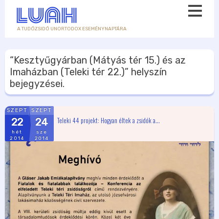
A TUDÓZSIDÓ UNORTODOX ESEMÉNYNAPTÁRA
“Kesztyűgyárban (Mátyás tér 15.) és az
Imaházban (Teleki tér 22.)”
helyszín
bejegyzései.
SZEPT
SZEPT
Teleki 44 projekt: Hogyan éltek a zsidók a...
22
24
hét
sze
2014
2014