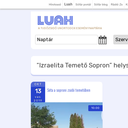
Luah
Hírolvasó
Sófár portál
Sófár blog
Rádió Zs
K
A TUDÓZSIDÓ UNORTODOX ESEMÉNYNAPTÁRA
“Izraelita Temető Sopron”
helys
OKT
Séta a soproni zsidó temetőben
13
vas
2019
10:00