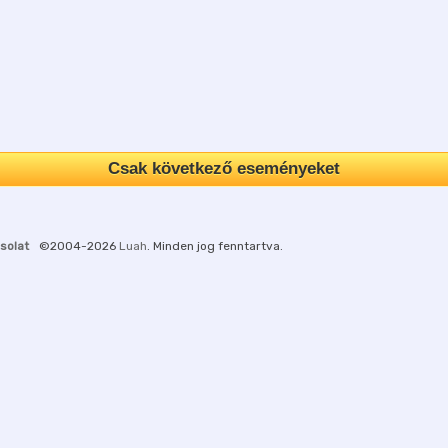
Csak következő eseményeket
solat
©2004-2026
Luah
. Minden jog fenntartva.