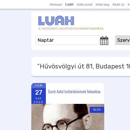
Luah
Hírolvasó
Sófár portál
Sófár blog
Rádió Zs
K
A TUDÓZSIDÓ UNORTODOX ESEMÉNYNAPTÁRA
“Hűvösvölgyi út 81, Budapest 
JAN
Szerb Antal botlatókövének felavatása
27
hét
2020
16:00