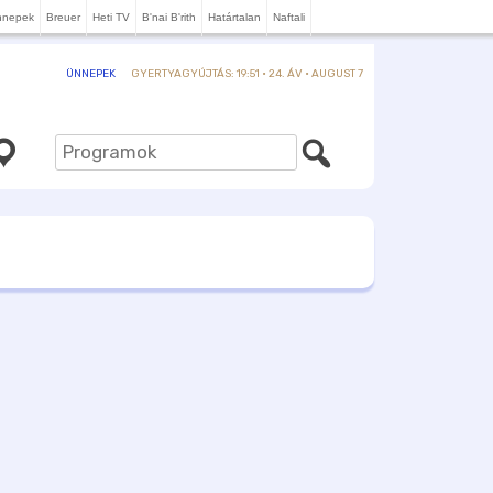
nnepek
Breuer
Heti TV
B'nai B'rith
Határtalan
Naftali
GYERTYAGYÚJTÁS: 19:51 · 24. ÁV · AUGUST 7
ÜNNEPEK