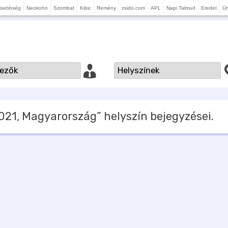
isebbség
Neokohn
Szombat
Kibic
Remény
zsido.com
APL
Napi Talmud
Eredet
Ü
1021, Magyarország”
helyszín bejegyzései.