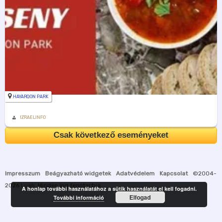
HAYARQON PARK
IZRAELINFO
Csak következő eseményeket
Impresszum
Beágyazható widgetek
Adatvédelem
Kapcsolat
©2004-
2026
Luah
. Minden jog fenntartva.
A honlap további használatához a sütik használatát el kell fogadni.
Elfogad
További információ