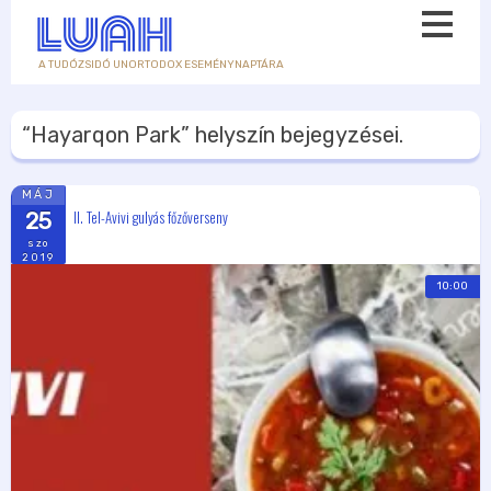
A TUDÓZSIDÓ UNORTODOX ESEMÉNYNAPTÁRA
“Hayarqon Park”
helyszín bejegyzései.
MÁJ
II. Tel-Avivi gulyás főzőverseny
25
szo
2019
10:00