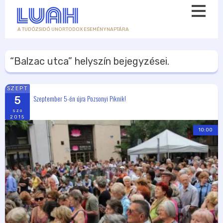
A TUDÓZSIDÓ UNORTODOX ESEMÉNYNAPTÁRA
“Balzac utca”
helyszín bejegyzései.
SZEPT
Szeptember 5-én újra Pozsonyi Piknik!
5
szo
2015
10:00