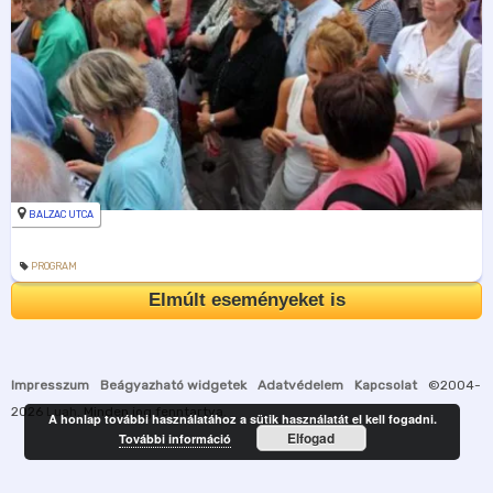
BALZAC UTCA
PROGRAM
Elmúlt eseményeket is
Impresszum
Beágyazható widgetek
Adatvédelem
Kapcsolat
©2004-
2026
Luah
. Minden jog fenntartva.
A honlap további használatához a sütik használatát el kell fogadni.
Elfogad
További információ