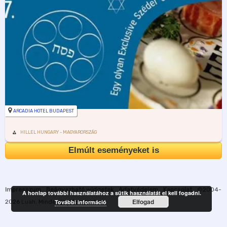
ARCADIA HOTEL BUDAPEST
HILLEL HUNGARY - MAGYARORSZÁG
Elmúlt eseményeket is
Impresszum
Beágyazható widgetek
Adatvédelem
Kapcsolat
©2004-
A honlap további használatához a sütik használatát el kell fogadni.
Elfogad
2026
Luah
. Minden jog fenntartva.
További információ