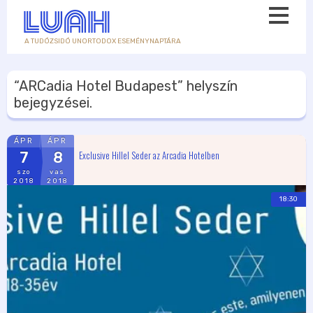
A TUDÓZSIDÓ UNORTODOX ESEMÉNYNAPTÁRA
“ARCadia Hotel Budapest”
helyszín
bejegyzései.
ÁPR
ÁPR
Exclusive Hillel Seder az Arcadia Hotelben
7
8
szo
vas
2018
2018
18:30