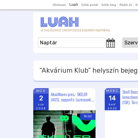
Luah
Hírolvasó
Sófár portál
Sófár blog
Rádió Zs
K
A TUDÓZSIDÓ UNORTODOX ESEMÉNYNAPTÁRA
“Akvárium Klub”
helyszín bejeg
Shell Beac
NOV
MÁRC
AkvaWaves pres.: SKELER
lemezbemu
2
14
(AUS), supports: Lazerpunk,...
(ISR), Törz
szo
ked
2024
2023
19:00