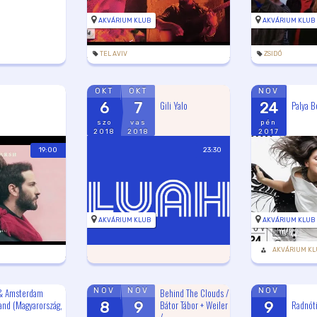
AKVÁRIUM KLUB
AKVÁRIUM KLUB
TEL AVIV
ZSIDÓ
OKT
OKT
NOV
Gili Yalo
Palya B
6
7
24
szo
vas
pén
2018
2018
2017
19:00
23:30
AKVÁRIUM KLUB
AKVÁRIUM KLUB
AKVÁRIUM KL
& Amsterdam
Behind The Clouds /
NOV
NOV
NOV
and (Magyarország,
Bátor Tábor + Weiler
Radnót
8
9
9
/...