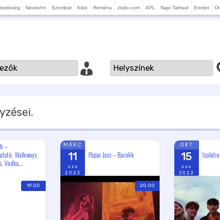
isebbség
Neokohn
Szombat
Kibic
Remény
zsido.com
APL
Napi Talmud
Eredet
Ü
yzései.
h –
MÁRC
OKT
tató, Walkways
Pápai Joci – Barokk
Isolati
11
15
s, Vodka...
szo
szo
2023
2022
19:00
20:00