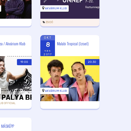
AKVÁRIUM KLUB
ZSIDÓ
OKT
ea / Akvárium Klub
Malabi Tropical (Izrael)
8
vas
2017
19:00
20:30
AKVÁRIUM KLUB
UB OFFICIAL
i MÁSKÉPP