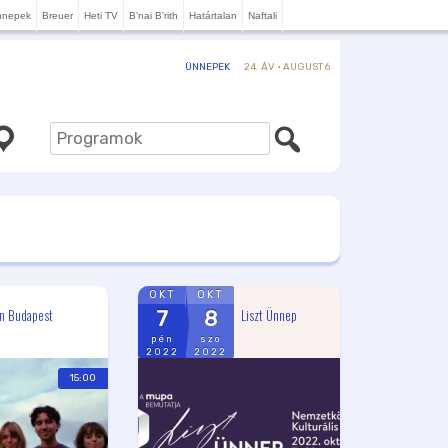
nnepek
Breuer
Heti TV
B'nai B'rith
Határtalan
Naftali
24. ÁV · AUGUST 6
ÜNNEPEK
OKT
OKT
on Budapest
Liszt Ünnep
7
8
pén
szo
2022
2022
15:00