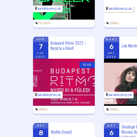
AKVÁRIUM KLUB
AKVÁRIUM KLUB
TEL AVIV
IZRAEL
ÁPR
MÁRC
Budapest Ritmo 2022 –
Lola Marsh
7
6
Nyisd ki a füled!
csü
pén
2022
2020
12:00
AKVÁRIUM KLUB
AKVÁRIUM KLUB
IZRAEL
IZRAEL
Söndörgő 
OKT
OKT
Shefita (Izrael)
Klezmer B
8
6
Hollandia)