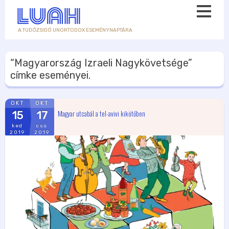
A TUDÓZSIDÓ UNORTODOX ESEMÉNYNAPTÁRA
“Magyarország Izraeli Nagykövetsége”
címke eseményei.
OKT
OKT
Magyar utcabál a tel-avivi kikötőben
15
17
ked
csü
2019
2019