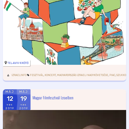
TEL-AVIV KIKÖTŐ
IZRAELINFO
FESZTIVÁL
,
KONCERT
,
MAGYARORSZÁG IZRAELI NAGYKÖVETSÉGE
,
PIAC
,
SZUKKOT
,
MÁJ
MÁJ
Magyar Filmfesztivál Izraelben
12
19
vas
vas
2019
2019