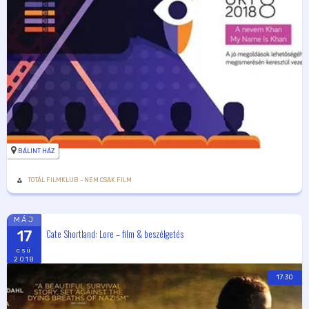
BÁLINT HÁZ
TOTÁL FILMKLUB - NEM CSAK FILM
MÁJ
Cate Shortland: Lore – film & beszélgetés
17
csü
2018
17:30