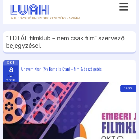
A TUDÓZSIDÓ UNORTODOX ESEMÉNYNAPTÁRA
“TOTÁL filmklub – nem csak film”
szervező
bejegyzései.
OKT
A nevem Khan (My Name Is Khan) – film & beszélgetés
8
hét
2018
17:30