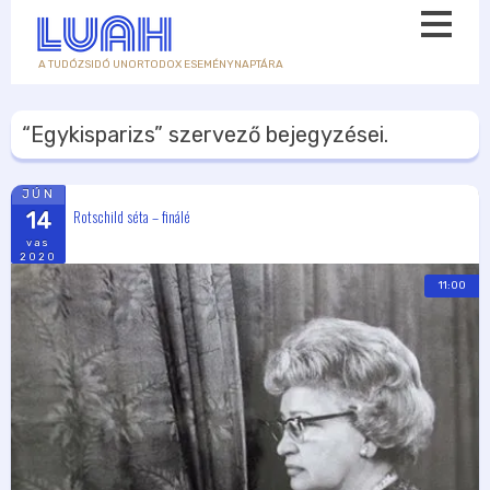
A TUDÓZSIDÓ UNORTODOX ESEMÉNYNAPTÁRA
“Egykisparizs”
szervező bejegyzései.
JÚN
Rotschild séta – finálé
14
vas
2020
11:00