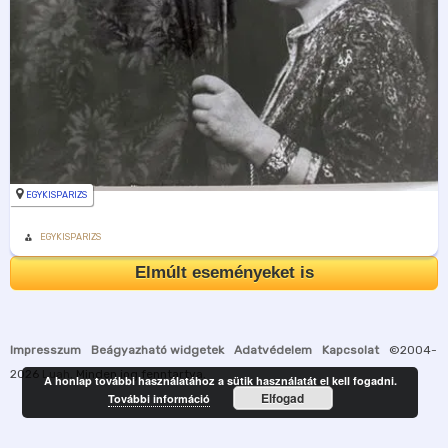
EGYKISPARIZS
EGYKISPARIZS
Elmúlt eseményeket is
Impresszum
Beágyazható widgetek
Adatvédelem
Kapcsolat
©2004-
2026
Luah
. Minden jog fenntartva.
A honlap további használatához a sütik használatát el kell fogadni.
Elfogad
További információ