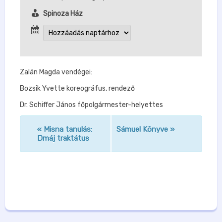
Spinoza Ház
Zalán Magda vendégei:
Bozsik Yvette koreográfus, rendező
Dr. Schiffer János főpolgármester-helyettes
«
Misna tanulás:
Sámuel Könyve
»
n
Dmáj traktátus
a
v
i
g
á
c