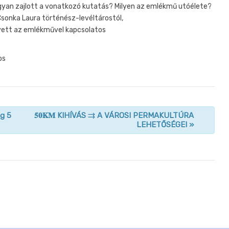
yan zajlott a vonatkozó kutatás? Milyen az emlékmű utóélete?
Csonka Laura történész-levéltárostól,
 vett az emlékművel kapcsolatos
os
ég 5
𝟓𝟎𝐊𝐌 KIHÍVÁS ⇉ A VÁROSI PERMAKULTÚRA
LEHETŐSÉGEI
»