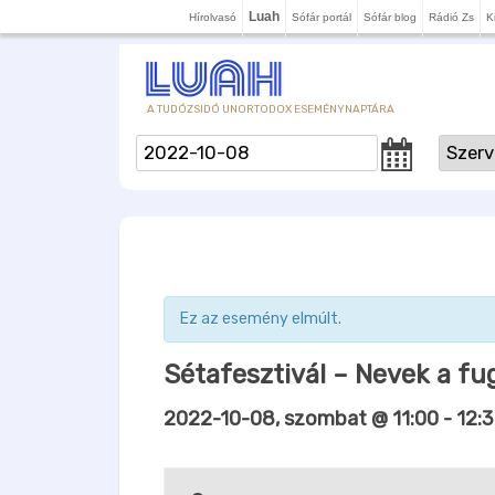
Luah
Hírolvasó
Sófár portál
Sófár blog
Rádió Zs
K
A TUDÓZSIDÓ UNORTODOX ESEMÉNYNAPTÁRA
Ez az esemény elmúlt.
Sétafesztivál – Nevek a f
2022-10-08, szombat @ 11:00
-
12: