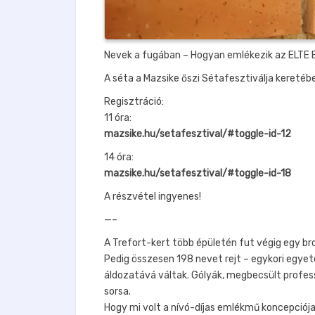
Nevek a fugában – Hogyan emlékezik az ELTE B
A séta a Mazsike őszi Sétafesztiválja keretéb
Regisztráció:
11 óra:
mazsike.hu/setafesztival/#toggle-id-12
14 óra:
mazsike.hu/setafesztival/#toggle-id-18
A részvétel ingyenes!
—–
A Trefort-kert több épületén fut végig egy br
Pedig összesen 198 nevet rejt – egykori egyet
áldozatává váltak. Gólyák, megbecsült profess
sorsa.
Hogy mi volt a nívó-díjas emlékmű koncepciója