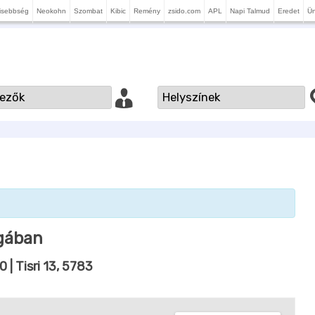
isebbség
Neokohn
Szombat
Kibic
Remény
zsido.com
APL
Napi Talmud
Eredet
Ü
ugában
30
| Tisri 13, 5783