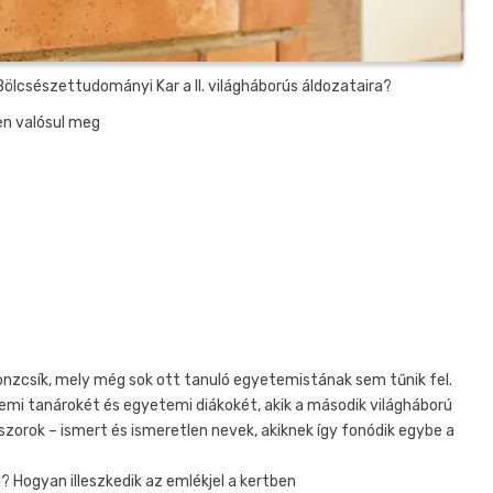
ölcsészettudományi Kar a II. világháborús áldozataira?
en valósul meg
onzcsík, mely még sok ott tanuló egyetemistának sem tűnik fel.
emi tanárokét és egyetemi diákokét, akik a második világháború
zorok – ismert és ismeretlen nevek, akiknek így fonódik egybe a
? Hogyan illeszkedik az emlékjel a kertben