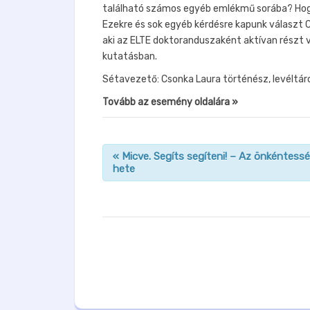
található számos egyéb emlékmű sorába? Hog
Ezekre és sok egyéb kérdésre kapunk választ 
aki az ELTE doktoranduszaként aktívan részt
kutatásban.
Sétavezető: Csonka Laura történész, levéltár
Tovább az esemény oldalára »
«
Micve. Segíts segíteni! – Az önkéntess
hete
n
a
v
i
g
á
c