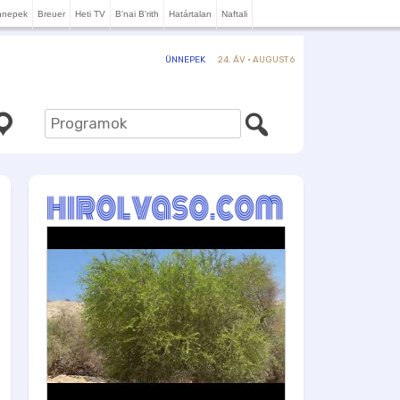
nnepek
Breuer
Heti TV
B'nai B'rith
Határtalan
Naftali
24. ÁV · AUGUST 6
ÜNNEPEK