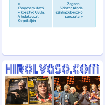
«
Zagson –
n
Könyvbemutató
Veiszer Alinda
– Kosztyó Gyula:
színházkibeszélő
a
A holokauszt
sorozata
»
v
Kárpátalján
i
g
á
c
i
ó