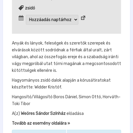
zsidó
Anyák és lányok, feleségek és szeretők szerepek és
elvárások között sodródnak a férfiak által uralt, zárt
világban, ahol az összefogás ereje és a szabadság iránti
vágy megpróbál utat törni magának a megcsontosodott
kötöttségek ellenére is.
Hagyományos zsidó dalok alapján a kórusátiratokat
készítette: Widder Kristóf.
Hangosító/Világosító Boros Dániel, Simon Ottó, Horváth-
Toki Tibor
A(z)
Weöres Sándor Színház
előadása
Tovább az esemény oldalára »