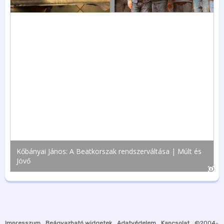
Impresszum
Beágyazható widgetek
Adatvédelem
Kapcsolat
©2004-