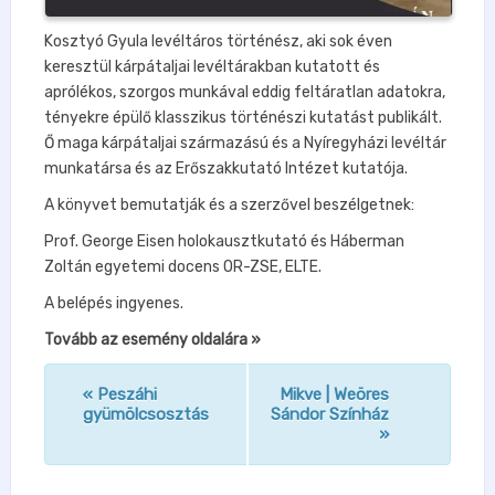
Kosztyó Gyula levéltáros történész, aki sok éven
keresztül kárpátaljai levéltárakban kutatott és
aprólékos, szorgos munkával eddig feltáratlan adatokra,
tényekre épülő klasszikus történészi kutatást publikált.
Ő maga kárpátaljai származású és a Nyíregyházi levéltár
munkatársa és az Erőszakkutató Intézet kutatója.
A könyvet bemutatják és a szerzővel beszélgetnek:
Prof. George Eisen holokausztkutató és Háberman
Zoltán egyetemi docens OR-ZSE, ELTE.
A belépés ingyenes.
Tovább az esemény oldalára »
«
Peszáhi
Mikve | Weöres
n
gyümölcsosztás
Sándor Színház
»
a
v