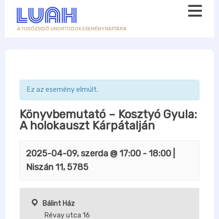
A TUDÓZSIDÓ UNORTODOX ESEMÉNYNAPTÁRA
Ez az esemény elmúlt.
Könyvbemutató – Kosztyó Gyula:
A holokauszt Kárpátalján
2025-04-09, szerda @ 17:00
-
18:00
|
Niszán 11, 5785
Bálint Ház
Révay utca 16