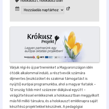
holokauszt
,
holokausztban
Várjuk régi és új partnereinket a Magyarországon idén
ötödik alkalommal induló, a résztvevők számára
díjmentes (eszközöket és szakmai támogatást is
nyújtó) európai programunkba, ahol a magyar fiatalok –
12 ország több mint százezer diákjával együtt –
virágültetéssel emlékeznek a holokausztban meggyilkolt
másfél millió társukra, és a holokauszt emléknapra saját
készítésű projektekkel készülnek. A pedagógiai