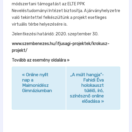
módszertani támogatást az ELTE PPK
Neveléstudományi Intézet biztosítja. A járványhelyzetre
való tekintettel felkészültünk a projekt esetleges
virtuális térbe helyezésére is.
Jelentkezési határidő: 2020. szeptember 30.
www.szembenezes.hu/ifjusagi-projektek/krokusz-
projekt/
Tovább az esemény oldalára »
«
Online nyílt
„A múlt hangja”-
n
nap a
Fahidi Éva
Maimonidész
holokauszt
a
Gimnáziumban
túlélő, író,
v
színésznő online
előadása
»
i
g
á
c