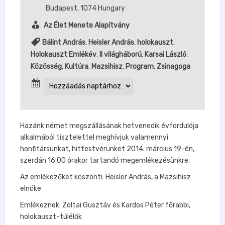
Budapest
,
1074
Hungary
Az Élet Menete Alapítvány
Bálint András
,
Heisler András
,
holokauszt
,
Holokauszt Emlékév
,
II világháború
,
Karsai László
,
Közösség
,
Kultúra
,
Mazsihisz
,
Program
,
Zsinagoga
Hazánk német megszállásának hetvenedik évfordulója
alkalmából tisztelettel meghívjuk valamennyi
honfitársunkat, hittestvérünket 2014. március 19-én,
szerdán 16:00 órakor tartandó megemlékezésünkre.
Az emlékezőket köszönti: Heisler András, a Mazsihisz
elnöke
Emlékeznek: Zoltai Gusztáv és Kardos Péter főrabbi,
holokauszt-túlélők