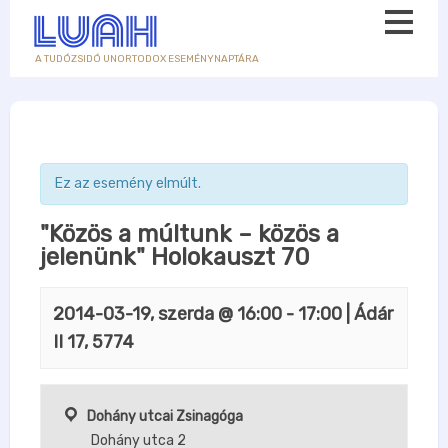
A TUDÓZSIDÓ UNORTODOX ESEMÉNYNAPTÁRA
Ez az esemény elmúlt.
"Közös a múltunk – közös a
jelenünk" Holokauszt 70
2014-03-19, szerda @ 16:00
-
17:00
| Ádár
II 17, 5774
Dohány utcai Zsinagóga
Dohány utca 2