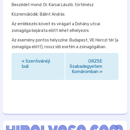
Beszédet mond: Dr. Karsai László, történész
Közreműködik: Bálint András
Az emlékezés köveit és virágait a Dohány utcai
zsinagóga bejárata előtt lehet elhelyezni.
Az esemény pontos helyszíne: Budapest, VII. Herczl tér (a
zsinagóga előtt), rossz idő esetén a zsinagógában.
«
Szentivánéji
ORZSE
n
buli
Szabadegyetem
Komáromban
»
a
v
i
g
á
c
i