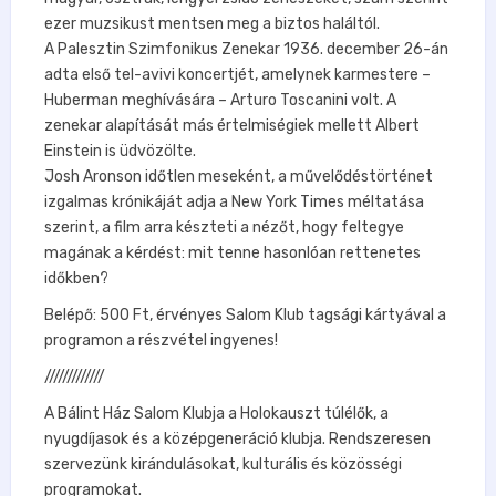
ezer muzsikust mentsen meg a biztos haláltól.
A Palesztin Szimfonikus Zenekar 1936. december 26-án
adta első tel-avivi koncertjét, amelynek karmestere –
Huberman meghívására – Arturo Toscanini volt. A
zenekar alapítását más értelmiségiek mellett Albert
Einstein is üdvözölte.
Josh Aronson időtlen meseként, a művelődéstörténet
izgalmas krónikáját adja a New York Times méltatása
szerint, a film arra készteti a nézőt, hogy feltegye
magának a kérdést: mit tenne hasonlóan rettenetes
időkben?
Belépő: 500 Ft, érvényes Salom Klub tagsági kártyával a
programon a részvétel ingyenes!
/////////////
A Bálint Ház Salom Klubja a Holokauszt túlélők, a
nyugdíjasok és a középgeneráció klubja. Rendszeresen
szervezünk kirándulásokat, kulturális és közösségi
programokat.