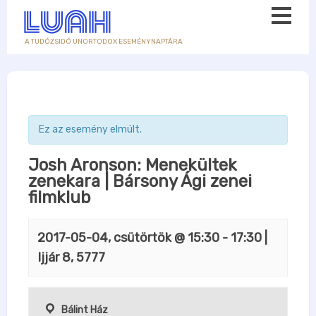
A TUDÓZSIDÓ UNORTODOX ESEMÉNYNAPTÁRA
Ez az esemény elmúlt.
Josh Aronson: Menekültek
zenekara | Bársony Ági zenei
filmklub
2017-05-04, csütörtök @ 15:30
-
17:30
|
Ijjár 8, 5777
Bálint Ház