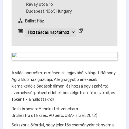
Révay utca 16
Budapest
,
1065
Hungary
Bálint Ház
A világ operafilmtermésének legjavából válogat Bársony
Ági a klub házigazdája. A legnagyobb énekesek,
kiemelkedő előadások filmen, és hozzá egy szakértő
személyiség, akivel el lehet beszélgetni a látottakról, és
főként – a hallottakról!
Josh Aronson: Menekültek zenekara
Orchestra of Exiles, 90 perc, USA-izrael, 2012)
Sokszor előfordul, hogy jelentős eseményeknek nyoma