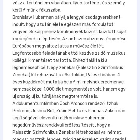
vész a történelem viharában. Ilyen történet és személy
kerül filmünk fókuszába.
Bronislaw Huberman pályája lengyel csodagyerekként
indult, hogy azután élete egészen más fordulatot
vegyen. Sokáig nehéz körülmények között küzdött saját
karrierjének felépítésén. Az antiszemitizmus térnyerése
Európában megváltoztatta a művész életét.
Legfontosabb feladatának ettől kezdve zsidó muzsikus
kollégái kimentését tartotta. Ehhez találta ki a
legnemesebb célt, egy zenekar (Palesztin Szimfonikus
Zenekar) létrehozását az ősi földön, Palesztínában. 4
éves küzdelmét mutatja be a film, melynek eredménye
nemcsak közel 1.000 élet megmentése volt, hanem egy
új ország új kultúrájának megteremtése is.
A dokumentumfilmben Josh Aronson rendező Itzhak
Perlman, Joshua Bell, Zubin Mehta és Pinchas Zukerman
segítségével eleveníti fel Bronislaw Huberman
hegedűművész rendkívüli erőfeszítéseit , hogy a
Palesztin Szimfonikus Zenekar létrehozásával német,
magyar, osztrák, lengyel zsidó zenészeket, szám szerint