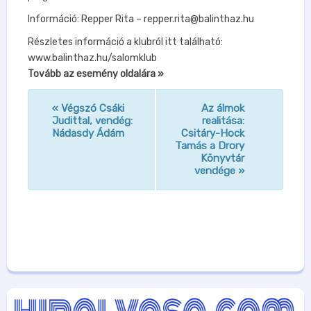
Információ: Repper Rita – repper.rita@balinthaz.hu
Részletes információ a klubról itt található:
www.balinthaz.hu/salomklub
Tovább az esemény oldalára »
«
Végszó Csáki
Az álmok
n
Judittal, vendég:
realitása:
Nádasdy Ádám
Csitáry-Hock
a
Tamás a Drory
v
Könyvtár
vendége
»
i
g
á
c
i
ó