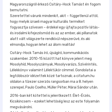
Magyarországról érkező Csitáry-Hock Tamást én fogom
bemutatni.
Szeretettel várunk mindenkit, akit – függetlenül attól,
hogy melyik izraeli magyar kulturális terméket
fogyasztja szívesen – érdekel egy újfajta pozitív látás-
és irodalmi kifejezésmód és az az ember, aki pillanatok
alatt vált világszerte rendkívül népszerűvé, és aki
elmondja, hogyan lehet az álom realitás!
Csitáry-Hock Tamás író, újságíró, kommunikációs
szakember. 2010-15 között hat könyve jelent meg
Mosolyhíd, Mosolyszárnyak, Mosolyvarázs, Szívérintés,
Lélekkönyv valamint Lélektükör címmel. Gondolatai a
legtöbbször idézettek közé tartoznak; a citatum.hu
oldalon a tízezer szerzős rangsorban ma a 8. helyen
szerepel, Paulo Coelho, Müller Péter, Márai Sándor után.
2016-ban két kötettel is jelentkezett: Élet-Érzés,
Kicsikincsem – ezeket lehetőség lesz az este folyamán
megvásárolni.