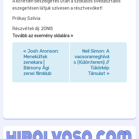
A kötetlen beszélgetés után a szokásos svédasztalos
eszegetésen látjuk szívesen a résztvevőket!
Prókay Szilvia
Részvételi díj: 20NIS
Tovább az esemény oldalára »
«
Josh Aronson:
Neil Simon: A
n
Menekültek
vacsorameghívá
zenekara |
s (Különterem) //
a
Bársony Ági
Tükörkép
v
zenei filmklub
Társulat
»
i
g
á
c
i
ó