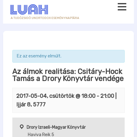
A TUDÓZSIDÓ UNORTODOX ESEMÉNYNAPTÁRA
Ez az esemény elmúlt.
Az álmok realitása: Csitáry-Hock
Tamás a Drory Könyvtár vendége
2017-05-04, csütörtök @ 18:00
-
21:00
|
Ijjár 8, 5777
Drory Izraeli-Magyar Könyvtár
Haviva Reik 5