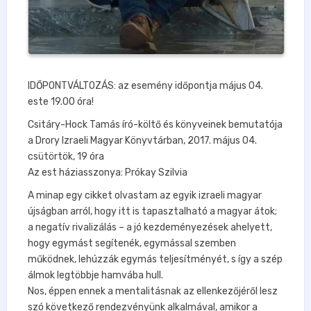
IDŐPONTVÁLTOZÁS: az esemény időpontja május 04.
este 19.00 óra!
Csitáry-Hock Tamás író-költő és könyveinek bemutatója
a Drory Izraeli Magyar Könyvtárban, 2017. május 04.
csütörtök, 19 óra
Az est háziasszonya: Prókay Szilvia
A minap egy cikket olvastam az egyik izraeli magyar
újságban arról, hogy itt is tapasztalható a magyar átok;
a negatív rivalizálás – a jó kezdeményezések ahelyett,
hogy egymást segítenék, egymással szemben
működnek, lehúzzák egymás teljesítményét, s így a szép
álmok legtöbbje hamvába hull.
Nos, éppen ennek a mentalitásnak az ellenkezőjéről lesz
szó következő rendezvényünk alkalmával, amikor a