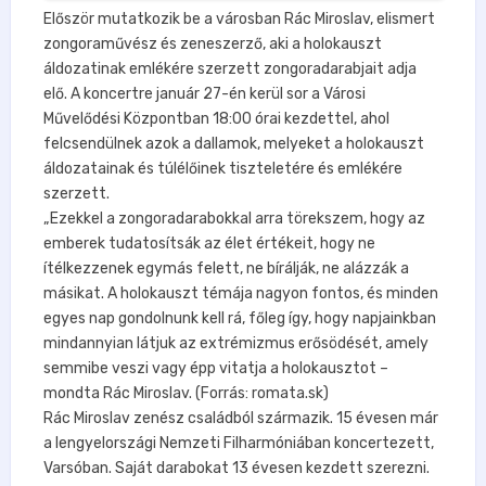
Először mutatkozik be a városban Rác Miroslav, elismert
zongoraművész és zeneszerző, aki a holokauszt
áldozatinak emlékére szerzett zongoradarabjait adja
elő. A koncertre január 27-én kerül sor a Városi
Művelődési Központban 18:00 órai kezdettel, ahol
felcsendülnek azok a dallamok, melyeket a holokauszt
áldozatainak és túlélőinek tiszteletére és emlékére
szerzett.
„Ezekkel a zongoradarabokkal arra törekszem, hogy az
emberek tudatosítsák az élet értékeit, hogy ne
ítélkezzenek egymás felett, ne bírálják, ne alázzák a
másikat. A holokauszt témája nagyon fontos, és minden
egyes nap gondolnunk kell rá, főleg így, hogy napjainkban
mindannyian látjuk az extrémizmus erősödését, amely
semmibe veszi vagy épp vitatja a holokausztot –
mondta Rác Miroslav. (Forrás: romata.sk)
Rác Miroslav zenész családból származik. 15 évesen már
a lengyelországi Nemzeti Filharmóniában koncertezett,
Varsóban. Saját darabokat 13 évesen kezdett szerezni.