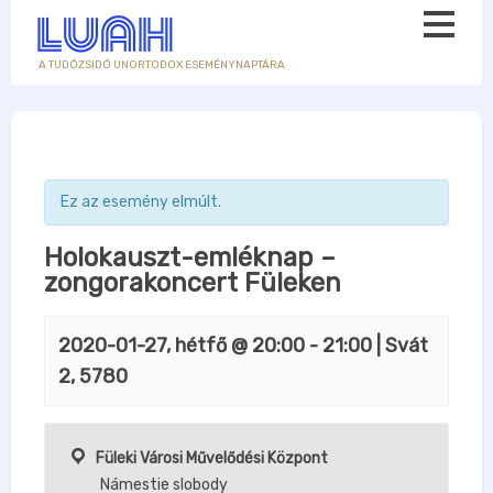
A TUDÓZSIDÓ UNORTODOX ESEMÉNYNAPTÁRA
Ez az esemény elmúlt.
Holokauszt-emléknap –
zongorakoncert Füleken
2020-01-27, hétfő @ 20:00
-
21:00
| Svát
2, 5780
Füleki Városi Művelődési Központ
Námestie slobody