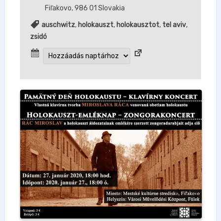
Fiľakovo
,
986 01
Slovakia
auschwitz
,
holokauszt
,
holokausztot
,
tel aviv
,
zsidó