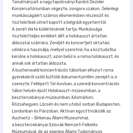
Tanulmányait a nagytapolcsányi Kardoš Dezider
Konzervatóriumban végezte, zongora szakon. Jelenlegi
munkásságáért számos elismerésben részesült és
tiszteletbeli címet kapott a belgrádi egyetemtől.
A zenét élete küldetésének tartja. Munkássága
tiszteletteljes emléket állít a holokauszt ártatlan
áldozatai számára. Zenéjét és koncertjeit oktatási
célokra is használja, mellyel szeretné, ha a köztudatba
kerülne a holokauszt, azon belül is a roma holokauszt, és
annak sok ártatlan áldozata.
A buchenwaldi koncentrációs táborban elhunyt roma
gyerekekről szóló külföldi dokumentumfilm zenéjét is ő
szerezte. Fellépett Tel Avivban, a szeredi koncentrációs
tábor helyén épült Holokauszt-múzeumban, a
besztercebányai múzeumban, Késmárkon,
Rózsahegyen, Lőcsén és nem utolsó sorban Budapesten,
Londonban és Párizsban. Aktívan együttműködik az
Auchwitz – Birkenau Állami Múzeummal,
a besztercebányai Szlovák Nemzeti Felkelés
Múzeumával, de az eperjesi Állami Tudományos