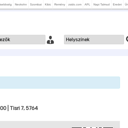
isebbség
Neokohn
Szombat
Kibic
Remény
zsido.com
APL
Napi Talmud
Eredet
Ü
:00
| Tisri 7, 5764