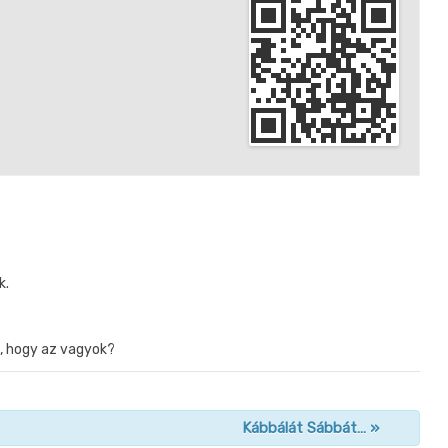
k.
, hogy az vagyok?
Kábbálát Sábbát…
»