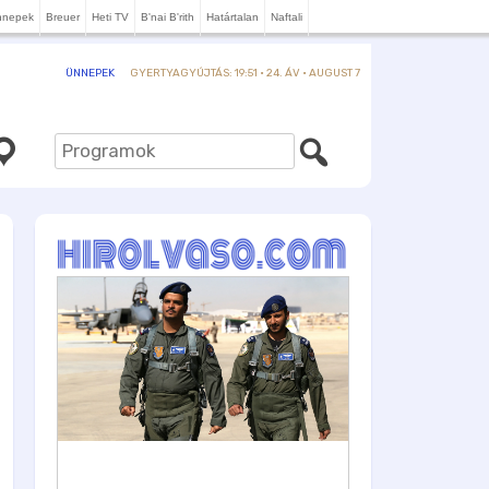
nnepek
Breuer
Heti TV
B'nai B'rith
Határtalan
Naftali
GYERTYAGYÚJTÁS: 19:51 · 24. ÁV · AUGUST 7
ÜNNEPEK