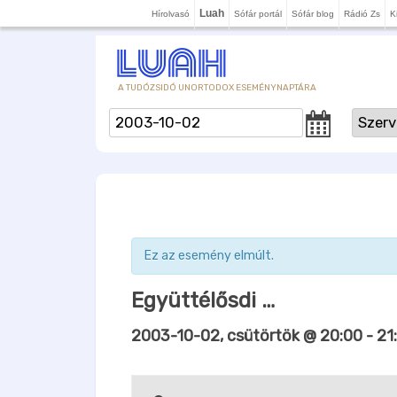
Luah
Hírolvasó
Sófár portál
Sófár blog
Rádió Zs
K
A TUDÓZSIDÓ UNORTODOX ESEMÉNYNAPTÁRA
Ez az esemény elmúlt.
Együttélősdi …
2003-10-02, csütörtök @ 20:00
-
21