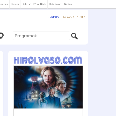
nnepek
Breuer
Heti TV
B'nai B'rith
Határtalan
Naftali
26. ÁV · AUGUST 8
ÜNNEPEK