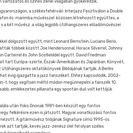
 változatos és színes zenei világában gyökeredzik.
gyarországon, a székesfehérvári Interjazz Fesztiválon a Double
rafon és marimba művésszel közösen létrehozott együttes, a
l, s a két művész a világ legjobb ütőhangszeres előadóművészei
kel dolgozott együtt, mint Leonard Bernstein, Luciano Berio,
atták többek között Joe Hendersonnal, Horace Silverrel, Johnny
Ron Carterrel és John Scofielddel együtt. David Friedman
kat tart Európa-szerte, Észak-Amerikában és Japánban. Könyvét,
 ütőhangszeres oktatókönyvek Bibliájának tartják. A Berlini
at évig igazgatta a jazz tanszéket. Ehhez kapcsolódik, 2002-
rin-t, hogy segítsen méltó módon megünnepelni a tanszék 10.
asabb, emlékezetes pillanata egy spontán duó volt kettőjük
alála után Yoko Ononak 1981-ben készült egy fontos
egy felkérésre ezen is játszott. Magyar vonatkozású fontos
rnézott. A gitárművész triójának Signature című 1995-ös
k azt tartják, kevés jazz-zenész ölel fel olyan széles