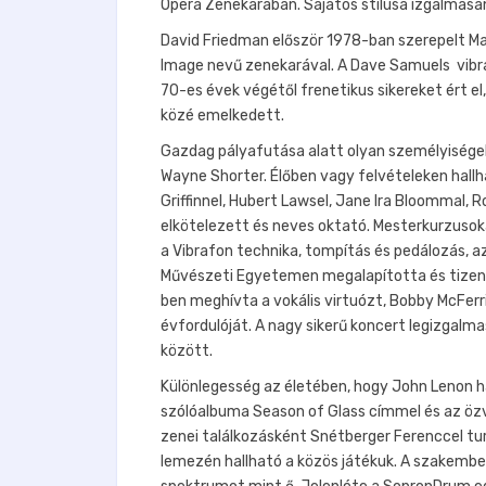
Opera Zenekarában. Sajátos stílusa izgalmasan
David Friedman először 1978-ban szerepelt Ma
Image nevű zenekarával. A Dave Samuels vib
70-es évek végétől frenetikus sikereket ért e
közé emelkedett.
Gazdag pályafutása alatt olyan személyiségek
Wayne Shorter. Élőben vagy felvételeken hallh
Griffinnel, Hubert Lawsel, Jane Ira Bloommal, 
elkötelezett és neves oktató. Mesterkurzuso
a Vibrafon technika, tompítás és pedálozás, az
Művészeti Egyetemen megalapította és tizenh
ben meghívta a vokális virtuózt, Bobby McFer
évfordulóját. A nagy sikerű koncert legizgalm
között.
Különlegesség az életében, hogy John Lenon h
szólóalbuma Season of Glass címmel és az özv
zenei találkozásként Snétberger Ferenccel tu
lemezén hallható a közös játékuk. A szakembere