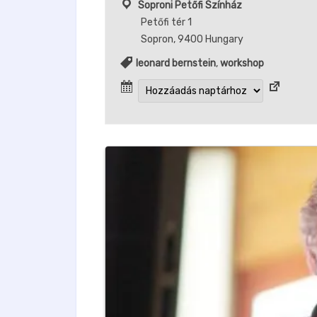
Soproni Petőfi Színház
Petőfi tér 1
Sopron
,
9400
Hungary
leonard bernstein
,
workshop