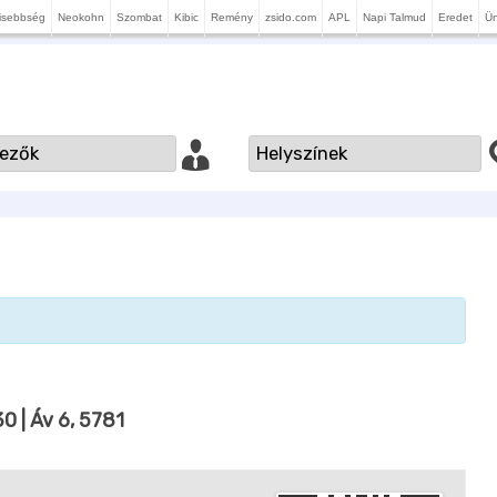
isebbség
Neokohn
Szombat
Kibic
Remény
zsido.com
APL
Napi Talmud
Eredet
Ü
30
| Áv 6, 5781