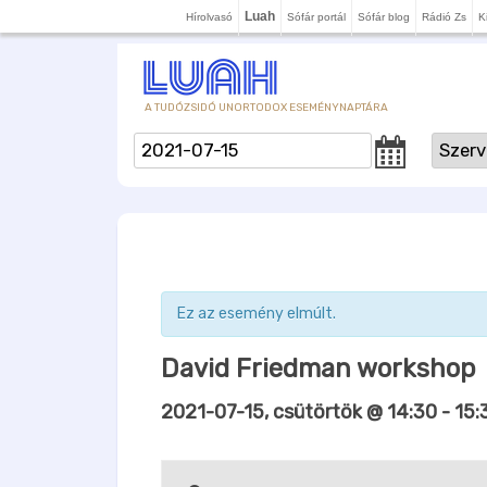
Luah
Hírolvasó
Sófár portál
Sófár blog
Rádió Zs
K
A TUDÓZSIDÓ UNORTODOX ESEMÉNYNAPTÁRA
Ez az esemény elmúlt.
David Friedman workshop
2021-07-15, csütörtök @ 14:30
-
15: