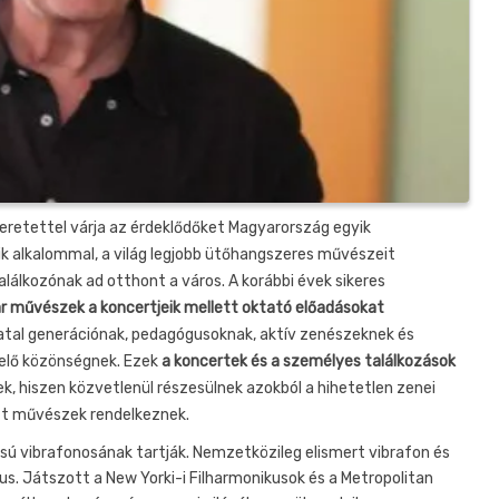
eretettel várja az érdeklődőket Magyarország egyik
ik alkalommal, a világ legjobb ütőhangszeres művészeit
álkozónak ad otthont a város. A korábbi évek sikeres
r művészek a koncertjeik mellett oktató előadásokat
iatal generációnak, pedagógusoknak, aktív zenészeknek és
elő közönségnek. Ezek
a koncertek és a személyes találkozások
, hiszen közvetlenül részesülnek azokból a hihetetlen zenei
tt művészek rendelkeznek.
ású vibrafonosának tartják. Nemzetközileg elismert vibrafon és
. Játszott a New Yorki-i Filharmonikusok és a Metropolitan