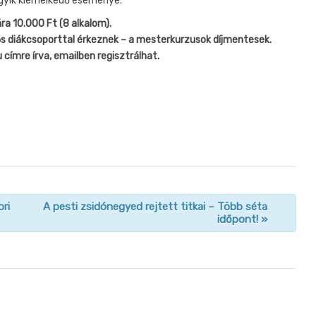
gyik kiemelkedő eseménye.
a 10.000 Ft (8 alkalom).
 diákcsoporttal érkeznek – a mesterkurzusok díjmentesek.
u
címre írva, emailben regisztrálhat.
ri
A pesti zsidónegyed rejtett titkai – Több séta
időpont!
»