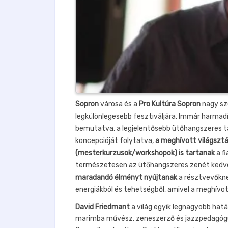
Sopron
városa és a
Pro Kultúra Sopron
nagy sz
legkülönlegesebb fesztiváljára. Immár harmad
bemutatva, a legjelentősebb ütőhangszeres tal
koncepcióját folytatva,
a meghívott világsztá
(mesterkurzusok/workshopok) is tartanak
a f
természetesen az ütőhangszeres zenét kedv
maradandó élményt nyújtanak
a résztvevőknek
energiákból és tehetségből, amivel a meghívo
David Friedmant
a világ egyik legnagyobb hat
marimba művész, zeneszerző és jazzpedagógus