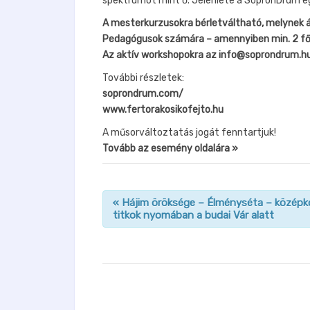
spektrumot mint ő. Jelenléte a SopronDrum e
A mesterkurzusokra bérletváltható, melynek ár
Pedagógusok számára – amennyiben min. 2 fős
Az aktív workshopokra az
info@soprondrum.h
További részletek:
soprondrum.com/
www.fertorakosikofejto.hu
A műsorváltoztatás jogát fenntartjuk!
Tovább az esemény oldalára »
«
Hájim öröksége – Élményséta – középko
titkok nyomában a budai Vár alatt
n
a
v
i
g