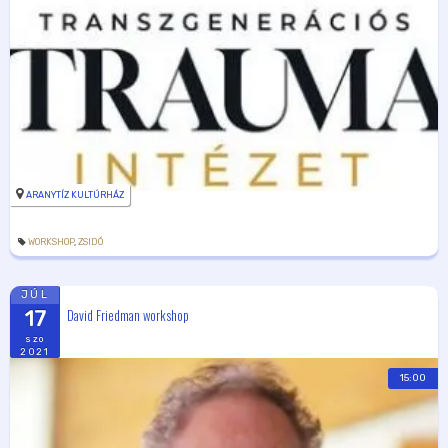
ARANYTÍZ KULTÚRHÁZ
WORKSHOP
,
ZSIDÓ
JÚL
David Friedman workshop
17
szo
2021
15:00