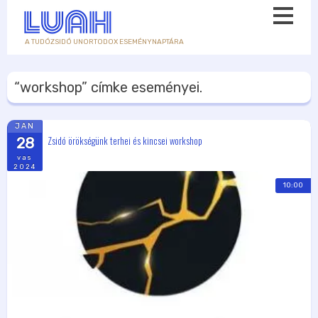
A TUDÓZSIDÓ UNORTODOX ESEMÉNYNAPTÁRA
“workshop”
címke eseményei.
JAN
Zsidó örökségünk terhei és kincsei workshop
28
vas
2024
10:00