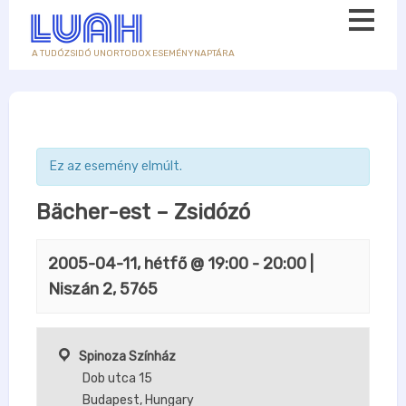
A TUDÓZSIDÓ UNORTODOX ESEMÉNYNAPTÁRA
Ez az esemény elmúlt.
Bächer-est – Zsidózó
2005-04-11, hétfő @ 19:00
-
20:00
|
Niszán 2, 5765
Spinoza Színház
Dob utca 15
Budapest
,
Hungary