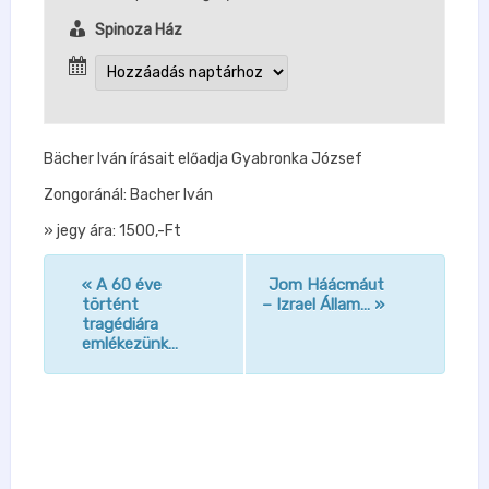
Spinoza Ház
Bächer Iván írásait előadja Gyabronka József
Zongoránál: Bacher Iván
» jegy ára: 1500,-Ft
«
A 60 éve
Jom Háácmáut
n
történt
– Izrael Állam…
»
tragédiára
a
emlékezünk…
v
i
g
á
c