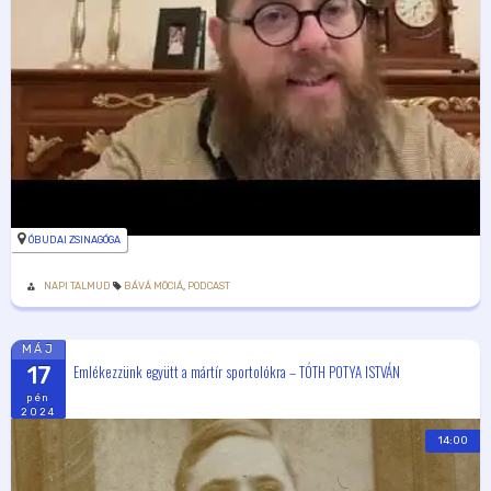
ÓBUDAI ZSINAGÓGA
NAPI TALMUD
BÁVÁ MÖCIÁ
,
PODCAST
MÁJ
Emlékezzünk együtt a mártír sportolókra – TÓTH POTYA ISTVÁN
17
pén
2024
14:00