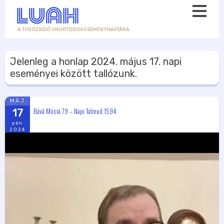
A TUDÓZSIDÓ UNORTODOX ESEMÉNYNAPTÁRA
Jelenleg a honlap
2024. május 17.
napi
eseményei között tallózunk.
MÁJ
Bává Möciá 79 – Napi Talmud 1594
17
pén
2024