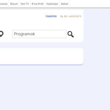
nnepek
Breuer
Heti TV
B'nai B'rith
Határtalan
Naftali
26. ÁV · AUGUST 9
ÜNNEPEK