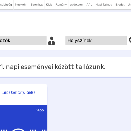
isebbség
Neokohn
Szombat
Kibic
Remény
zsido.com
APL
Napi Talmud
Eredet
Ü
1.
napi eseményei között tallózunk.
o Dance Company: Pardes
19:00