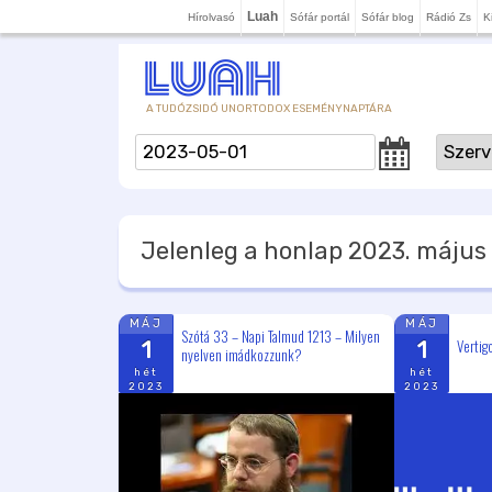
Luah
Hírolvasó
Sófár portál
Sófár blog
Rádió Zs
K
A TUDÓZSIDÓ UNORTODOX ESEMÉNYNAPTÁRA
Jelenleg a honlap
2023. május 
MÁJ
MÁJ
Szótá 33 – Napi Talmud 1213 – Milyen
Vertig
1
1
nyelven imádkozzunk?
hét
hét
2023
2023