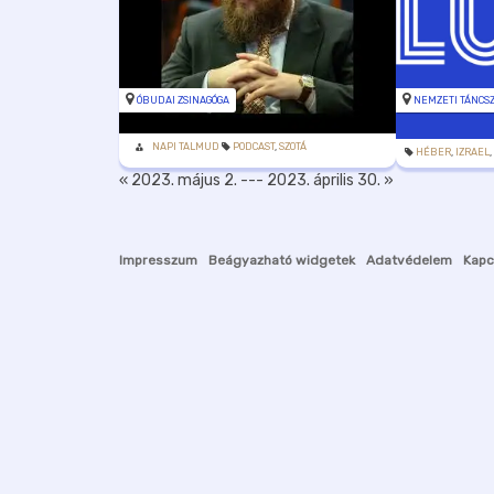
ÓBUDAI ZSINAGÓGA
NEMZETI TÁNCS
NAPI TALMUD
PODCAST
,
SZOTÁ
HÉBER
,
IZRAEL
« 2023. május 2.
---
2023. április 30. »
Impresszum
Beágyazható widgetek
Adatvédelem
Kapc