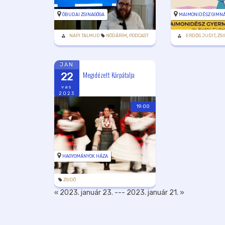
ÓBUDAI ZSINAGÓGA
MAIMONIDÉSZ GIMN
NAPI TALMUD
NÖDÁRIM
,
PODCAST
ERDŐS JUDIT
,
ZSI
JAN
Megidézett Kárpátalja
22
vas
2023
19:00
HAGYOMÁNYOK HÁZA
ZSIDÓ
« 2023. január 23.
---
2023. január 21. »