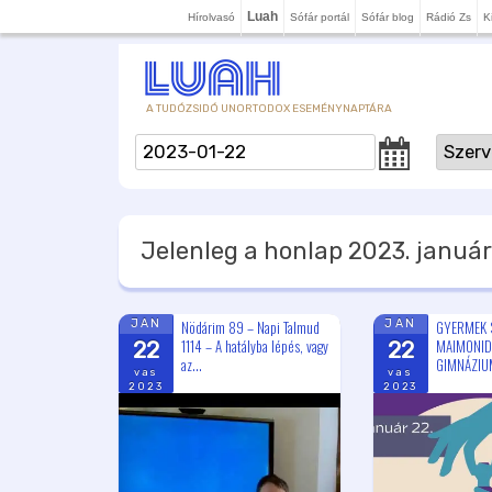
Luah
Hírolvasó
Sófár portál
Sófár blog
Rádió Zs
K
A TUDÓZSIDÓ UNORTODOX ESEMÉNYNAPTÁRA
Jelenleg a honlap
2023. január
Nödárim 89 – Napi Talmud
GYERMEK 
JAN
JAN
1114 – A hatályba lépés, vagy
MAIMONID
22
22
az...
GIMNÁZIUM
vas
vas
2023
2023