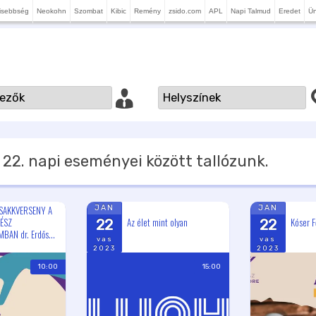
isebbség
Neokohn
Szombat
Kibic
Remény
zsido.com
APL
Napi Talmud
Eredet
Ü
 22.
napi eseményei között tallózunk.
SAKKVERSENY A
JAN
JAN
ÉSZ
Az élet mint olyan
Kóser F
22
22
BAN dr. Erdős...
vas
vas
2023
2023
10:00
15:00