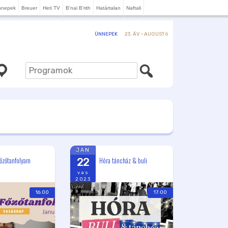
nnepek
Breuer
Heti TV
B'nai B'rith
Határtalan
Naftali
23. ÁV · AUGUST 6
ÜNNEPEK
JAN
őzőtanfolyam
Hóra táncház & buli
22
vas
2023
16:00
17:00