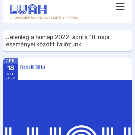
A TUDÓZSIDÓ UNORTODOX ESEMÉNYNAPTÁRA
Jelenleg a honlap
2022. április 18.
napi
eseményei között tallózunk.
ÁPR
Pészah III (CH”M)
18
hét
2022