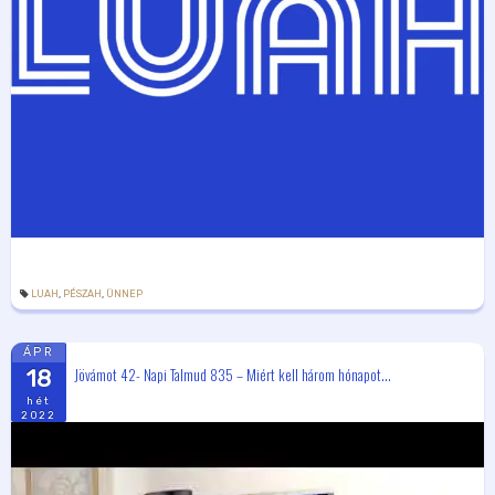
LUAH
,
PÉSZAH
,
ÜNNEP
ÁPR
Jövámot 42- Napi Talmud 835 – Miért kell három hónapot...
18
hét
2022