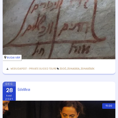
BUDAI VÁR
WEBUDAPEST - PRIVATE GUIDED TOURS
ZSIDÓ
,
ZSINAGOGA
,
ZSINAGÓGÁK
DEC
GóleMese
28
ked
2021
11:00