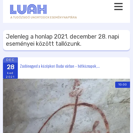
A TUDÓZSIDÓ UNORTODOX ESEMÉNYNAPTÁRA
Jelenleg a honlap
2021. december 28.
napi
eseményei között tallózunk.
DEC
Zsidónegyed a középkori Budai várban – hétköznapok,...
28
ked
2021
10:00