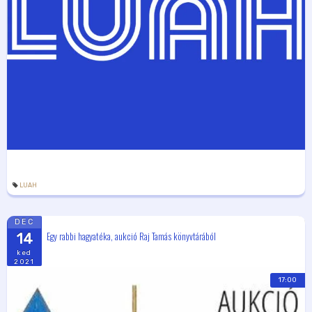
LUAH
DEC
Egy rabbi hagyatéka, aukció Raj Tamás könyvtárából
14
ked
2021
17:00