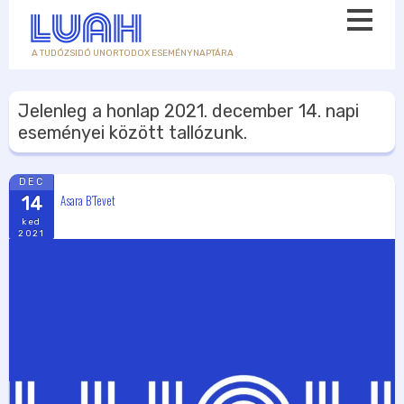
A TUDÓZSIDÓ UNORTODOX ESEMÉNYNAPTÁRA
Jelenleg a honlap
2021. december 14.
napi
eseményei között tallózunk.
DEC
Asara B’Tevet
14
ked
2021