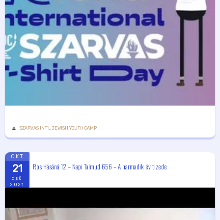
SZARVAS INT'L JEWISH YOUTH CAMP
OKT
Ros Hásáná 12 – Napi Talmud 656 – A harmadik év tizede
21
csü
2021