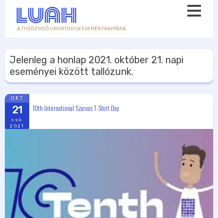
A TUDÓZSIDÓ UNORTODOX ESEMÉNYNAPTÁRA
Jelenleg a honlap
2021. október 21.
napi
eseményei között tallózunk.
OKT
10th International Szarvas T-Shirt Day
21
csü
2021