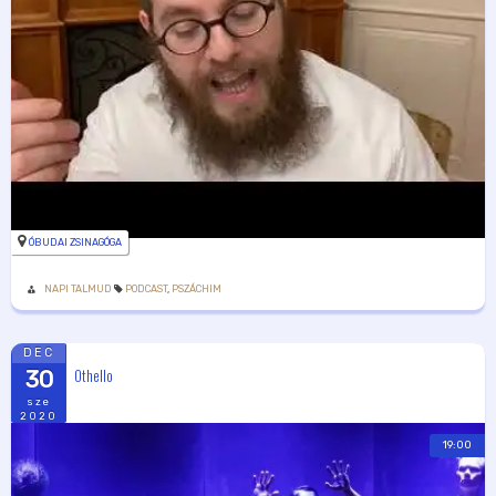
ÓBUDAI ZSINAGÓGA
NAPI TALMUD
PODCAST
,
PSZÁCHIM
DEC
Othello
30
sze
2020
19:00