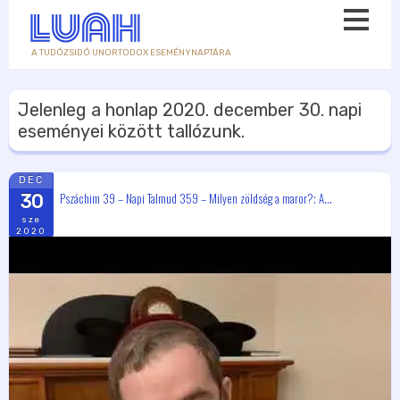
A TUDÓZSIDÓ UNORTODOX ESEMÉNYNAPTÁRA
Jelenleg a honlap
2020. december 30.
napi
eseményei között tallózunk.
DEC
Pszáchim 39 – Napi Talmud 359 – Milyen zöldség a maror?; A...
30
sze
2020