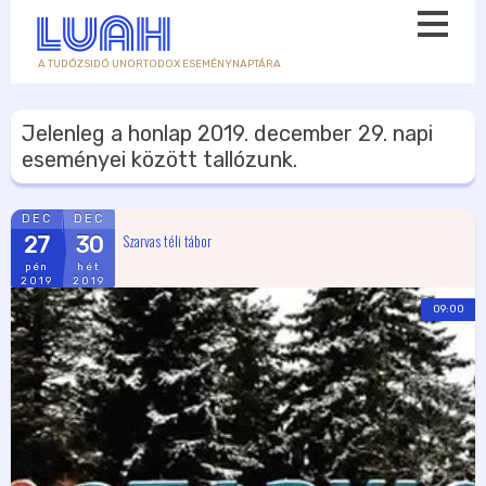
A TUDÓZSIDÓ UNORTODOX ESEMÉNYNAPTÁRA
Jelenleg a honlap
2019. december 29.
napi
eseményei között tallózunk.
DEC
DEC
Szarvas téli tábor
27
30
pén
hét
2019
2019
09:00