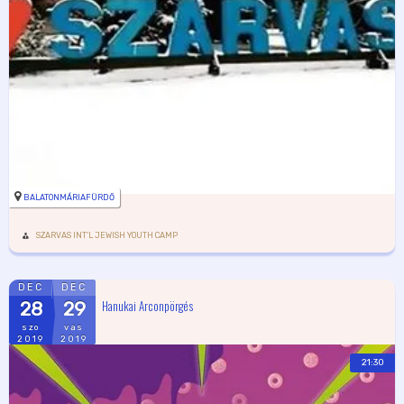
BALATONMÁRIAFÜRDŐ
SZARVAS INT'L JEWISH YOUTH CAMP
DEC
DEC
Hanukai Arconpörgés
28
29
szo
vas
2019
2019
21:30