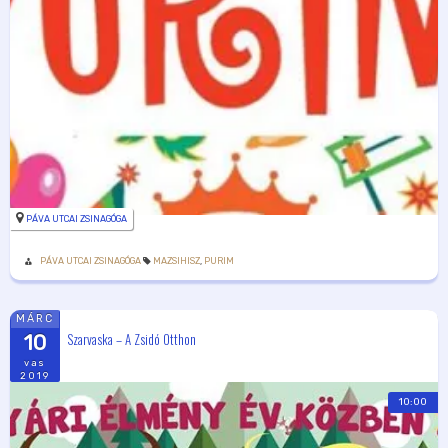
PÁVA UTCAI ZSINAGÓGA
PÁVA UTCAI ZSINAGÓGA
MAZSIHISZ
,
PURIM
MÁRC
Szarvaska – A Zsidó Otthon
10
vas
2019
10:00