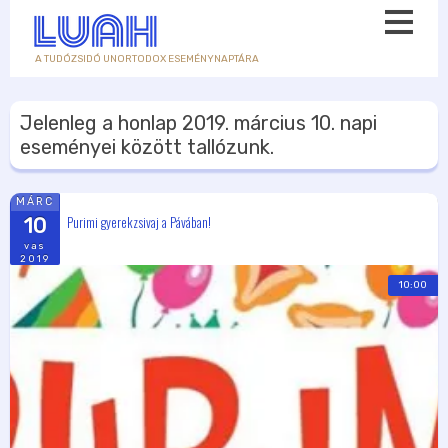
A TUDÓZSIDÓ UNORTODOX ESEMÉNYNAPTÁRA
Jelenleg a honlap
2019. március 10.
napi
eseményei között tallózunk.
MÁRC
Purimi gyerekzsivaj a Pávában!
10
vas
2019
10:00