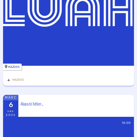
MAZSIKE
MAZSIKE
MÁRC
Alapozó héber…
6
vas
2005
10:00