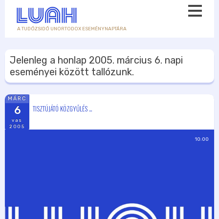
A TUDÓZSIDÓ UNORTODOX ESEMÉNYNAPTÁRA
Jelenleg a honlap
2005. március 6.
napi
eseményei között tallózunk.
MÁRC
TISZTÚJÁTÓ KÖZGYŰLÉS …
6
vas
2005
10:00