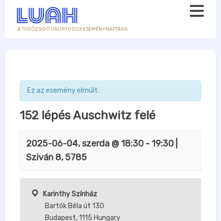
A TUDÓZSIDÓ UNORTODOX ESEMÉNYNAPTÁRA
Ez az esemény elmúlt.
152 lépés Auschwitz felé
2025-06-04, szerda @ 18:30
-
19:30
|
Sziván 8, 5785
Karinthy Színház
Bartók Béla út 130
Budapest
,
1115
Hungary