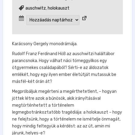
auschwitz
,
holokauszt
Karácsony Gergely monodrámája.
Rudolf Franz Ferdinand Höß az auschwitzi haláltábor
parancsnoka. Hogy válhat náci tömeggyilkos egy
ötgyermekes családapából? Sérti-e az áldozatok
emlékét, hogy egy ilyen ember életútját mutassuk be
másfél-két órán át?
Megpróbáljuk megérteni a megérthetetlent, – hogyan
jöttek létre azok a bűnösök, akik irányításával
megtörténhetett a történelem
legmegbotránkoztatóbb tragédiája: a holokauszt – hogy
ne felejtsünk, hogy a történelem ne ismételje önmagát,
hogy mindig feltegyük a kérdést: az az út, amin mi
járunk, helyes-e?