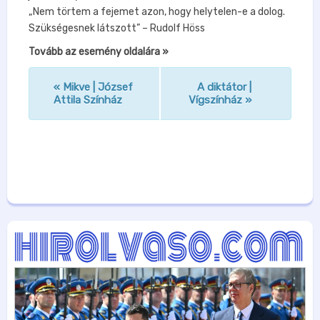
„Nem törtem a fejemet azon, hogy helytelen-e a dolog.
Szükségesnek látszott” – Rudolf Höss
Tovább az esemény oldalára »
«
Mikve | József
A diktátor |
n
Attila Színház
Vígszínház
»
a
v
i
g
á
c
i
ó