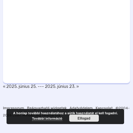
« 2025. június 25.
---
2025. június 23. »
Impresszum
Beágyazható widgetek
Adatvédelem
Kapcsolat
©2004-
A honlap további használatához a sütik használatát el kell fogadni.
2026
Luah
. Minden jog fenntartva.
Elfogad
További információ