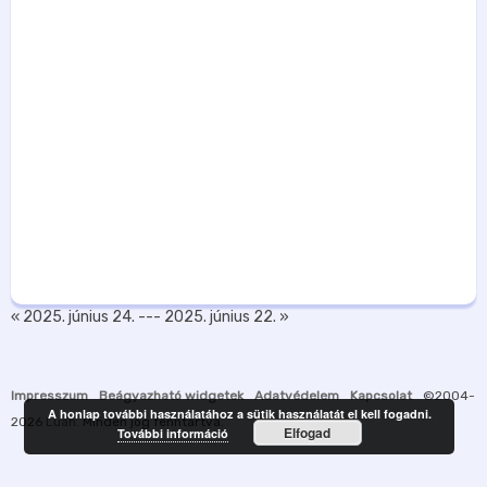
« 2025. június 24.
---
2025. június 22. »
Impresszum
Beágyazható widgetek
Adatvédelem
Kapcsolat
©2004-
A honlap további használatához a sütik használatát el kell fogadni.
2026
Luah
. Minden jog fenntartva.
Elfogad
További információ