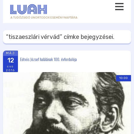
A TUDÓZSIDÓ UNORTODOX ESEMÉNYNAPTÁRA
“tiszaeszlári vérvád”
címke bejegyzései.
MÁJ
Eötvös József halálának 100. évfordulója
12
csü
2016
10:00