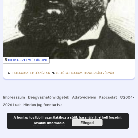
HOLOKAUSZT EMLÉKKÖZPONT
HOLOKAUSZT EMLÉKKÖZPONT
KULTÚRA
,
PROGRAM
,
TISZAESZLÁRI VÉRVÁD
Impresszum
Beágyazható widgetek
Adatvédelem
Kapcsolat
©2004-
2026
Luah
. Minden jog fenntartva.
A honlap további használatához a sütik használatát el kell fogadni.
Elfogad
További információ