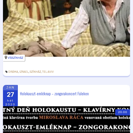
VÍGSZÍNHÁZ
DRÁMA
,
IZRAEL
,
SZÍNHÁZ
,
TEL AVIV
JAN
Holokauszt-emléknap – zongorakoncert Füleken
27
hét
2020
20:00