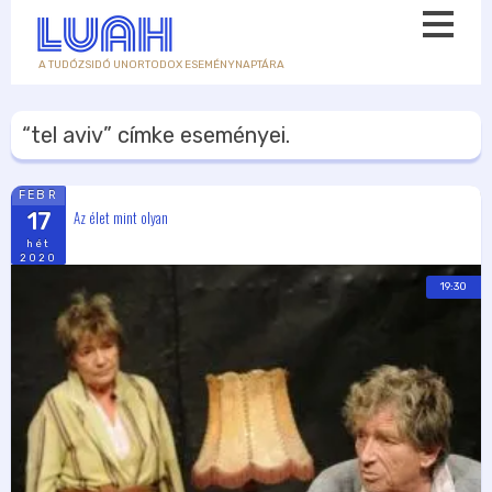
A TUDÓZSIDÓ UNORTODOX ESEMÉNYNAPTÁRA
“tel aviv”
címke eseményei.
FEBR
Az élet mint olyan
17
hét
2020
19:30